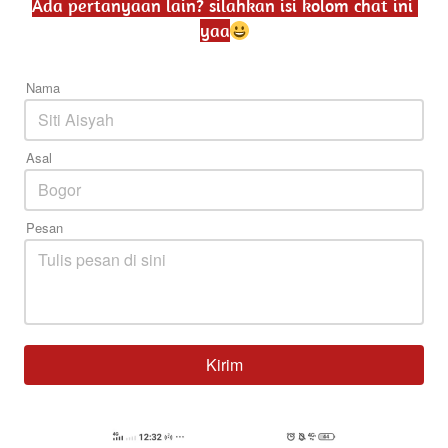
Ada pertanyaan lain? silahkan isi kolom chat ini 
yaa
Nama
Asal
Pesan
Kirim
`