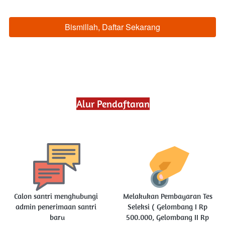
Bismillah, Daftar Sekarang
`
Alur Pendaftaran
Calon santri menghubungi 
Melakukan Pembayaran Tes 
admin penerimaan santri 
Seleksi ( 
Gelombang I Rp 
baru
500.000, Gelombang II Rp 