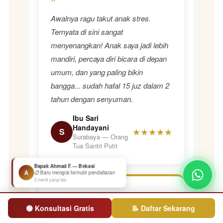
"
Awalnya ragu takut anak stres.
Ternyata di sini sangat
menyenangkan! Anak saya jadi lebih
mandiri, percaya diri bicara di depan
umum, dan yang paling bikin
bangga... sudah hafal 15 juz dalam 2
tahun dengan senyuman.
Ibu Sari
Handayani
★★★★★
S
Surabaya — Orang
Tua Santri Putri
Bapak Ahmad F. — Bekasi
A
📋 Baru mengisi formulir pendaftaran
2 menit yang lalu
"
🟢 Konsultasi Gratis
📝 Daftar Sekarang
Yang bikin kami yakin adalah