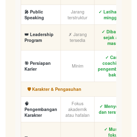
🎤 Public
Jarang
✓ Latihan rutin
Speaking
terstruktur
mingguan
✓ Dibangun
👑 Leadership
✗ Jarang
sejak awal
Program
tersedia
masuk
✓ Career
🎯 Persiapan
coaching &
Minim
Karier
pengembangan
bakat
🛡️ Karakter & Pengasuhan
🧠
Fokus
✓ Menyeluruh
Pengembangan
akademik
dan terstruktur
Karakter
atau hafalan
✓ Musyrif
fokus