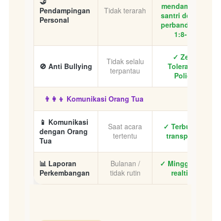
🤝
mendampingi
Pendampingan
Tidak terarah
santri dengan
Personal
perbandingan
1:8-10
✓ Zero
Tidak selalu
🚫 Anti Bullying
Tolerance
terpantau
Policy
👨‍👩‍👦 Komunikasi Orang Tua
📱 Komunikasi
Saat acara
✓ Terbuka &
dengan Orang
tertentu
transparan
Tua
📊 Laporan
Bulanan /
✓ Mingguan &
Perkembangan
tidak rutin
realtime