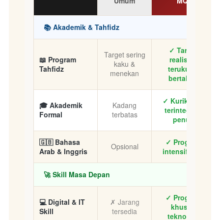
Umum
MQI
📚 Akademik & Tahfidz
✓ Target
Target sering
📖 Program
realistis,
kaku &
Tahfidz
terukur &
menekan
bertahap
✓ Kurikulum
🎓 Akademik
Kadang
terintegrasi
Formal
terbatas
penuh
🇬🇧 Bahasa
✓ Program
Opsional
Arab & Inggris
intensif aktif
🚀 Skill Masa Depan
✓ Program
💻 Digital & IT
✗ Jarang
khusus
Skill
tersedia
teknologi